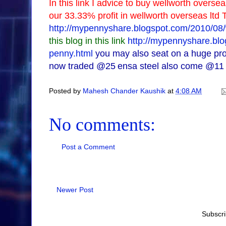
In this link I advice to buy wellworth overse
our 33.33% profit in wellworth overseas ltd Thi
http://mypennyshare.blogspot.com/2010/08/w
this blog in this link
http://mypennyshare.blog
penny.html
you may also seat on a huge pro
now traded @25
ensa steel also come @11
Posted by
Mahesh Chander Kaushik
at
4:08 AM
No comments:
Post a Comment
Newer Post
Subscri