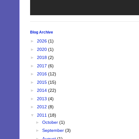
Blog Archive
►
2026
(1)
►
2020
(1)
►
2018
(2)
►
2017
(6)
►
2016
(12)
►
2015
(15)
►
2014
(22)
►
2013
(4)
►
2012
(8)
▼
2011
(18)
►
October
(1)
►
September
(3)
►
August
(1)