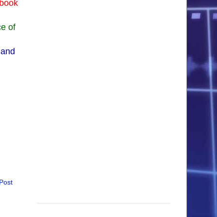
 book
e of
 and
Post