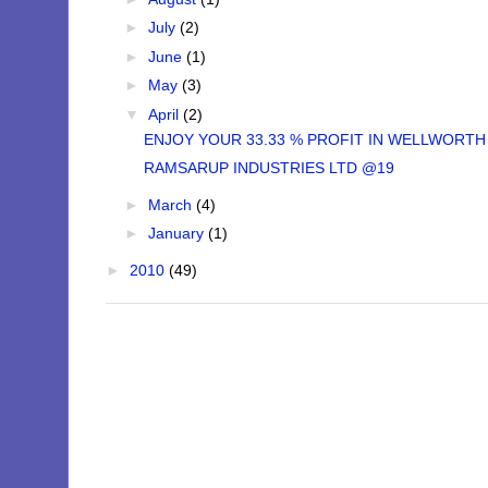
►
July
(2)
►
June
(1)
►
May
(3)
▼
April
(2)
ENJOY YOUR 33.33 % PROFIT IN WELLWORTH
RAMSARUP INDUSTRIES LTD @19
►
March
(4)
►
January
(1)
►
2010
(49)