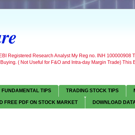
re
SEBI Registered Research Analyst My Reg no. INH 100000908 T
 Buying. ( Not Useful for F&O and Intra-day Margin Trade) Thi
FUNDAMENTAL TIPS
TRADING STOCK TIPS
 FREE PDF ON STOCK MARKET
DOWNLOAD DATA