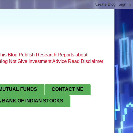
his Blog Publish Research Reports about
s Blog Not Give Investment Advice Read Disclaimer
MUTUAL FUNDS
CONTACT ME
 BANK OF INDIAN STOCKS