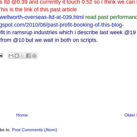
as ltd @0.39 and currently it touch 0.52 so I think we can
s is the link of this past article
ellworth-overseas-ltd-at-039.html
read past performanc
spot.com/2010/08/past-profit-booking-of-this-blog-
fit in ramsrup industries which i describe last week @19
 from @10
but we wait in both on scripts.
Home
Older 
be to:
Post Comments (Atom)