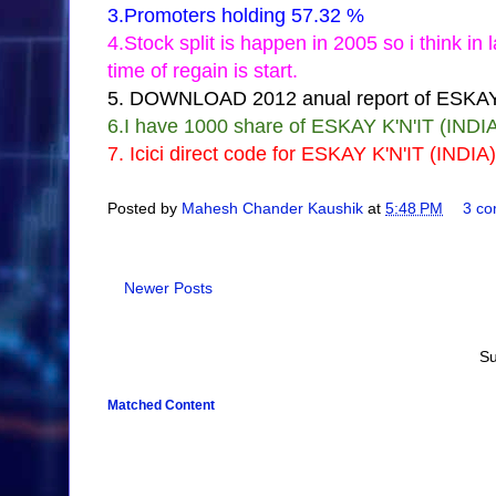
3.Promoters holding 57.32 %
4.Stock split is happen in 2005 so i think in
time of regain is start.
5. DOWNLOAD 2012 anual report of ESKAY
6.I have 1000 share of ESKAY K'N'IT (INDIA)
7. Icici direct code for
ESKAY K'N'IT (INDIA
Posted by
Mahesh Chander Kaushik
at
5:48 PM
3 c
Newer Posts
Su
Matched Content