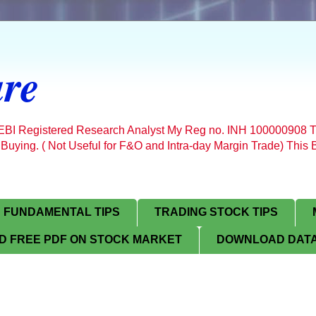
re
SEBI Registered Research Analyst My Reg no. INH 100000908 T
 Buying. ( Not Useful for F&O and Intra-day Margin Trade) Thi
FUNDAMENTAL TIPS
TRADING STOCK TIPS
 FREE PDF ON STOCK MARKET
DOWNLOAD DATA