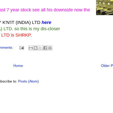
 last 7 year stock see all his downside now the
 K'N'IT (INDIA) LTD
here
 LTD. so this is my dis-closer
) LTD is SHRKP.
omments:
Home
Older P
bscribe to:
Posts (Atom)