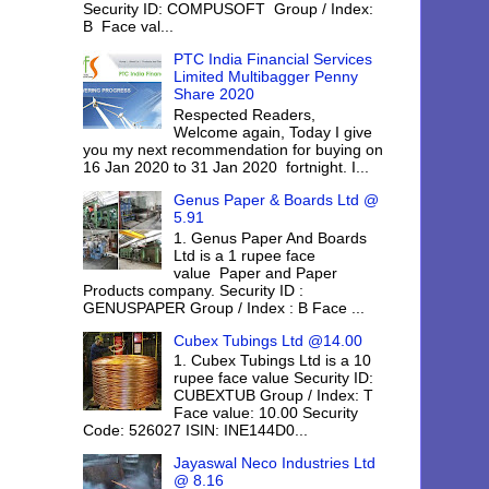
Security ID: COMPUSOFT Group / Index:
B Face val...
PTC India Financial Services
Limited Multibagger Penny
Share 2020
Respected Readers,
Welcome again, Today I give
you my next recommendation for buying on
16 Jan 2020 to 31 Jan 2020 fortnight. I...
Genus Paper & Boards Ltd @
5.91
1. Genus Paper And Boards
Ltd is a 1 rupee face
value Paper and Paper
Products company. Security ID :
GENUSPAPER Group / Index : B Face ...
Cubex Tubings Ltd @14.00
1. Cubex Tubings Ltd is a 10
rupee face value Security ID:
CUBEXTUB Group / Index: T
Face value: 10.00 Security
Code: 526027 ISIN: INE144D0...
Jayaswal Neco Industries Ltd
@ 8.16