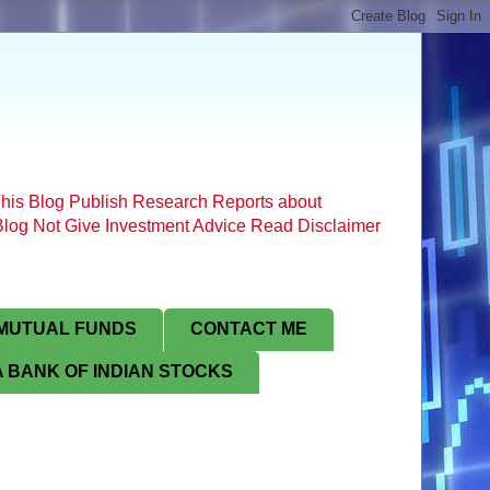
his Blog Publish Research Reports about
s Blog Not Give Investment Advice Read Disclaimer
MUTUAL FUNDS
CONTACT ME
 BANK OF INDIAN STOCKS