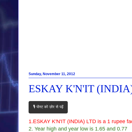
Sunday, November 11, 2012
ESKAY K'N'IT (INDIA
🎙️ पोस्ट को ज़ोर से पढ़ें
1.ESKAY K'N'IT (INDIA) LTD is a 1 rupee fac
2. Year high and year low is 1.65 and 0.77